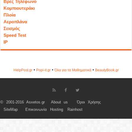
Βρες Τηλέφωνο
Κομπιουτεράκι
Πλοία
Αεροπλάνα
Σεισμός
Speed Test
IP
•
•
•
HelpPost.gr
Popi-it.gr
Όλα για τα Μαθηματικά
ΒeautyΒook.gr
© 2001-2016 Asxetos.gr
About us
Όροι Χρήσης
SiteMap
Επικοινωνία
Hosting
Rainhost