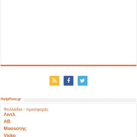
HelpPost.gr
Φυλλάδια - προσφορές
Λιντλ
ΑΒ
Μασούτης
Vicko