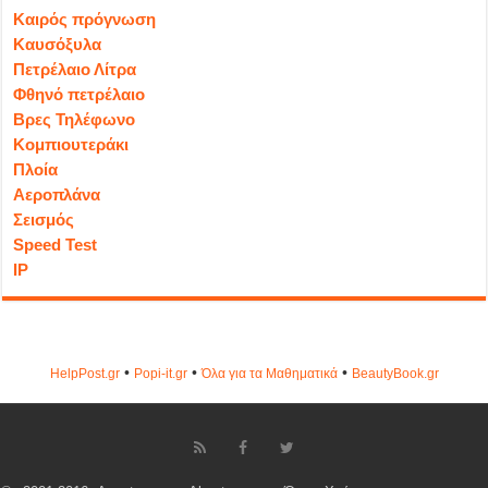
Καιρός πρόγνωση
Καυσόξυλα
Πετρέλαιο Λίτρα
Φθηνό πετρέλαιο
Βρες Τηλέφωνο
Κομπιουτεράκι
Πλοία
Αεροπλάνα
Σεισμός
Speed Test
IP
•
•
•
HelpPost.gr
Popi-it.gr
Όλα για τα Μαθηματικά
ΒeautyΒook.gr