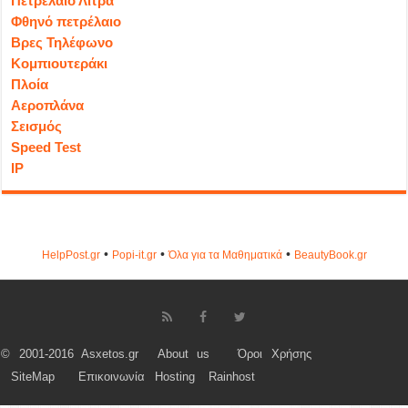
Πετρέλαιο Λίτρα
Φθηνό πετρέλαιο
Βρες Τηλέφωνο
Κομπιουτεράκι
Πλοία
Αεροπλάνα
Σεισμός
Speed Test
IP
•
•
•
HelpPost.gr
Popi-it.gr
Όλα για τα Μαθηματικά
ΒeautyΒook.gr
© 2001-2016 Asxetos.gr
About us
Όροι Χρήσης
SiteMap
Επικοινωνία
Hosting
Rainhost