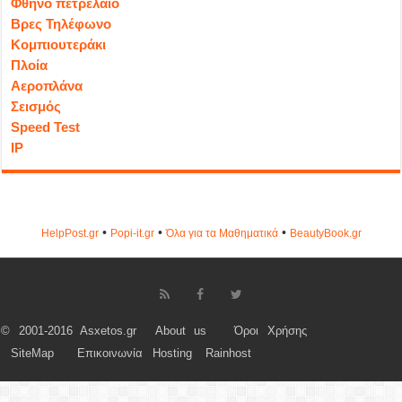
Φθηνό πετρέλαιο
Βρες Τηλέφωνο
Κομπιουτεράκι
Πλοία
Αεροπλάνα
Σεισμός
Speed Test
IP
•
•
•
HelpPost.gr
Popi-it.gr
Όλα για τα Μαθηματικά
ΒeautyΒook.gr
© 2001-2016 Asxetos.gr
About us
Όροι Χρήσης
SiteMap
Επικοινωνία
Hosting
Rainhost