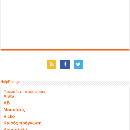
HelpPost.gr
Φυλλάδια - προσφορές
Λιντλ
ΑΒ
Μασούτης
Vicko
Καιρός πρόγνωση
Καυσόξυλα