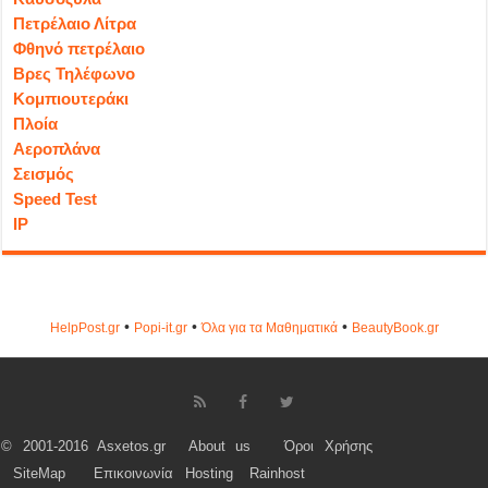
Πετρέλαιο Λίτρα
Φθηνό πετρέλαιο
Βρες Τηλέφωνο
Κομπιουτεράκι
Πλοία
Αεροπλάνα
Σεισμός
Speed Test
IP
•
•
•
HelpPost.gr
Popi-it.gr
Όλα για τα Μαθηματικά
ΒeautyΒook.gr
© 2001-2016 Asxetos.gr
About us
Όροι Χρήσης
SiteMap
Επικοινωνία
Hosting
Rainhost