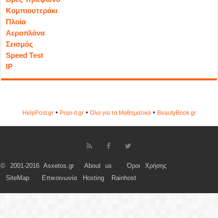
Κομπιουτεράκι
Πλοία
Αεροπλάνα
Σεισμός
Speed Test
IP
•
•
•
HelpPost.gr
Popi-it.gr
Όλα για τα Μαθηματικά
ΒeautyΒook.gr
© 2001-2016 Asxetos.gr
About us
Όροι Χρήσης
SiteMap
Επικοινωνία
Hosting
Rainhost