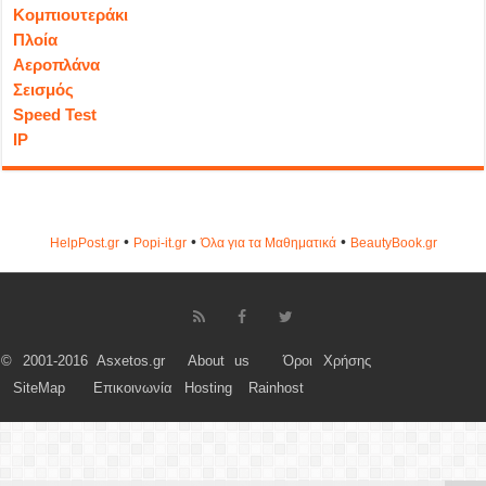
Κομπιουτεράκι
Πλοία
Αεροπλάνα
Σεισμός
Speed Test
IP
•
•
•
HelpPost.gr
Popi-it.gr
Όλα για τα Μαθηματικά
ΒeautyΒook.gr
© 2001-2016 Asxetos.gr
About us
Όροι Χρήσης
SiteMap
Επικοινωνία
Hosting
Rainhost