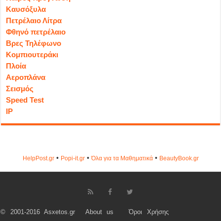
Καυσόξυλα
Πετρέλαιο Λίτρα
Φθηνό πετρέλαιο
Βρες Τηλέφωνο
Κομπιουτεράκι
Πλοία
Αεροπλάνα
Σεισμός
Speed Test
IP
•
•
•
HelpPost.gr
Popi-it.gr
Όλα για τα Μαθηματικά
ΒeautyΒook.gr
© 2001-2016 Asxetos.gr
About us
Όροι Χρήσης