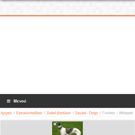
Μενού
Αρχική
/
Εγκυκλοπαίδεια
/
Ζωϊκό βασίλειο
/
Σκυλιά - Dogs
/
Γουίπετ – Whippet