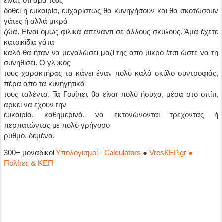
είναι, ότι άμα τους
δοθεί η ευκαιρία, ευχαρίστως θα κυνηγήσουν και θα σκοτώσουν
γάτες ή αλλά μικρά
ζώα. Eίναι όμως φιλικά απέναντι σε άλλους σκύλους. Άμα έχετε
κατοικίδια γάτα
καλό θα ήταν να μεγαλώσει μαζί της από μικρό έτσι ώστε να τη
συνηθίσει. O γλυκός
τους χαρακτήρας τα κάνει έναν πολύ καλό σκύλο συντροφιάς,
πέρα από τα κυνηγητικά
τους ταλέντα. Τα Γουίπετ θα είναι πολύ ήσυχα, μέσα στο σπίτι,
αρκεί να έχουν την
ευκαιρία, καθημερινά, να εκτονώνονται τρέχοντας ή
περπατώντας με πολύ γρήγορο
ρυθμό, δεμένα.
300+ μοναδικοί
Υπολογισμοί - Calculators
●
VresKEP.gr ●
Πολίτες & ΚΕΠ