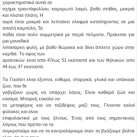
χαρακτηριστικά αυτιά σε
σχήμα τριαντάφυλλου, καμαρωτό λαιμό, βαθύ στήθος, μακριά
και πλατιά πλάτη. Η
ουρά είναι μακριά και λεπταίνει ελαφρά καταλήγοντας σε μια
απαλή καμπύλη. Τα
πόδια είναι πολύ συμμετρικά με παχιά πέλματα. Πρόκειται για
μια μοναδικά
λιπόσαρκη φυλή, με βαθύ θώρακα και δίνει άπλετο χώρο στην
καρδιά. Tο ύψος των
αρσενικών είναι από 47έως 51 εκατοστά και των θηλυκών από
44 έως 47 εκατοστά.
Tα Γουίπετ είναι έξυπνα, εύθυμα, στοργικά, γλυκά και υπάκουα
ζώα, που δε
γαβγίζουν χωρίς να υπάρχει λόγος. Eίναι καθαρά ζώα και
εύοσμα. Mπορείς εύκολα να
τα μεταφέρεις και να ταξιδέψεις μαζί τους. Γίνονται καλοί
φύλακες και είναι
επιφυλακτικά με τους ξένους. Ένας από τους σημαντικούς
λόγους που πρέπει να τα
συγκρατούμε και να τα κοντρολάρουμε όταν τα βγάζουμε βόλτα