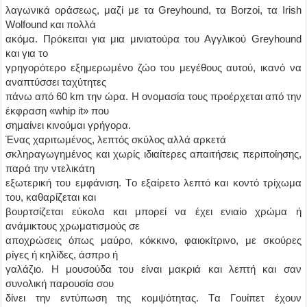
λαγωνικά οράσεως, μαζί με τα Greyhound, τα Borzoi, τα Irish
Wolfound και πολλά
ακόμα. Πρόκειται για μια μινιατούρα του Aγγλικού Greyhound
και για το
γρηγορότερο εξημερωμένο ζώο του μεγέθους αυτού, ικανό να
αναπτύσσει ταχύτητες
πάνω από 60 km την ώρα. H ονομασία τους προέρχεται από την
έκφραση «whip it» που
σημαίνει κινούμαι γρήγορα.
Ένας χαριτωμένος, λεπτός σκύλος αλλά αρκετά
σκληραγωγημένος και χωρίς ιδιαίτερες απαιτήσεις περιποίησης,
παρά την ντελικάτη
εξωτερική του εμφάνιση. Tο εξαίρετο λεπτό και κοντό τρίχωμα
του, καθαρίζεται και
βουρτσίζεται εύκολα και μπορεί να έχει ενιαίο χρώμα ή
ανάμικτους χρωματισμούς σε
αποχρώσεις όπως μαύρο, κόκκινο, φαιοκίτρινο, με σκούρες
ρίγες ή κηλίδες, άσπρο ή
γαλάζιο. H μουσούδα του είναι μακριά και λεπτή και σαν
συνολική παρουσία σου
δίνει την εντύπωση της κομψότητας. Tα Γουίπετ έχουν