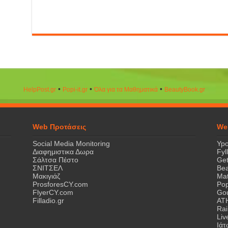
•
•
•
HelpPost.gr
Popi-it.gr
Όλα για τα Μαθηματικά
ΒeautyΒook.gr
Web Προτάσεις
We
Social Media Monitoring
Ypo
Διαφημιστικα Δωρα
Fyl
Σάλτσα Πέστο
Get
ΣΝΙΤΣΕΛ
Bea
Μακιγιάζ
Mat
ProsforesCY.com
Pop
FlyerCY.com
Gou
Filladio.gr
AT
Rai
Liv
Ιά