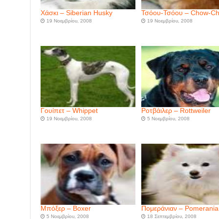
Χάσκι – Siberian Husky
Τσόου-Τσόου – Chow-C
19 Νοεμβρίου, 2008
19 Νοεμβρίου, 2008
Γουίπετ – Whippet
Ροτβάιλερ – Rottweiler
19 Νοεμβρίου, 2008
5 Νοεμβρίου, 2008
Μπόξερ – Boxer
Πομεράνιαν – Pomerania
5 Νοεμβρίου, 2008
18 Σεπτεμβρίου, 2008