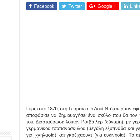
Facebook
Twitter
Google +
Link
Γύρω στο 1870, στη Γερμανία, ο Λουί Ντόμπερμαν εφ
αποφάσισε να δημιουργήσει ένα σκύλο που θα τον π
του. Διασταύρωσε λοιπόν Ροτβάιλερ (δύναμη), με γερ
γερμανικού τσοπανόσκυλου (μεγάλη εξυπνάδα και γε
για ιχνηλασία) και γκρέιχαουντ (για ευκινησία). T