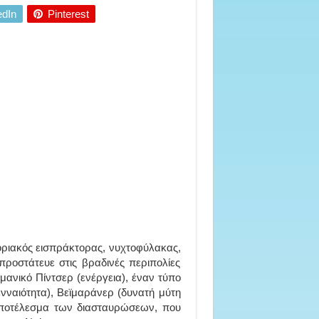
edIn
Pinterest
οριακός εισπράκτορας, νυχτοφύλακας,
ροστάτευε στις βραδινές περιπολίες
μανικό Πίντσερ (ενέργεια), έναν τύπο
νναιότητα), Βεϊμαράνερ (δυνατή μύτη
ο αποτέλεσμα των διασταυρώσεων, που