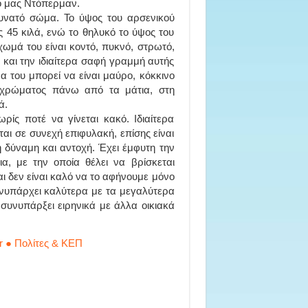
τό μας Ντόπερμαν.
δυνατό σώμα. Το ύψος του αρσενικού
ως 45 κιλά, ενώ το θηλυκό το ύψος του
ίχωμά του είναι κοντό, πυκνό, στρωτό,
ς και την ιδιαίτερα σαφή γραμμή αυτής
α του μπορεί να είναι μαύρο, κόκκινο
 χρώματος πάνω από τα μάτια, στη
ά.
ρίς ποτέ να γίνεται κακό. Ιδιαίτερα
αι σε συνεχή επιφυλακή, επίσης είναι
ή δύναμη και αντοχή. Έχει έμφυτη την
ια, με την οποία θέλει να βρίσκεται
ι δεν είναι καλό να το αφήνουμε μόνο
υνυπάρχει καλύτερα με τα μεγαλύτερα
 συνυπάρξει ειρηνικά με άλλα οικιακά
r ● Πολίτες & ΚΕΠ