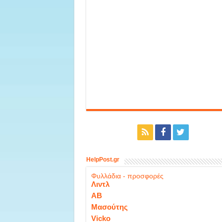
HelpPost.gr
Φυλλάδια - προσφορές
Λιντλ
ΑΒ
Μασούτης
Vicko