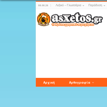
Λεξικό – Γλωσσάρια
Παράδοση
08.08.26
Αρχική
Αρθογραφία