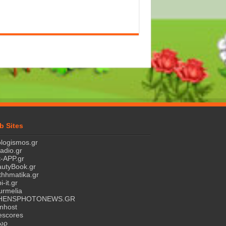
b Sites
logismos.gr
ladio.gr
-APP.gr
utyBook.gr
hhmatika.gr
i-it.gr
rmelia
HENSPHOTONEWS.GR
nhost
escores
τωρ