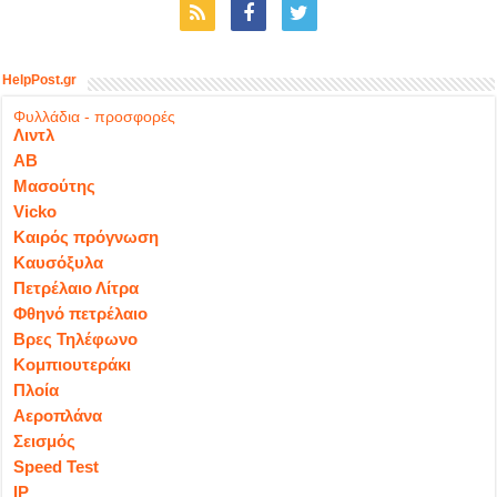
HelpPost.gr
Φυλλάδια - προσφορές
Λιντλ
ΑΒ
Μασούτης
Vicko
Καιρός πρόγνωση
Καυσόξυλα
Πετρέλαιο Λίτρα
Φθηνό πετρέλαιο
Βρες Τηλέφωνο
Κομπιουτεράκι
Πλοία
Αεροπλάνα
Σεισμός
Speed Test
IP