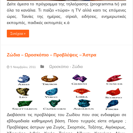
Δείτε άμεσα το πρόγραμμα της τηλεόρασης (programma tv) για
όλα τα κανάλια. Τι παίζει «τώρα» η TV αλλά καιτι τις επόμενες
ώρες. Ταινίες της ημέρας, σίριαλ, ειδήσεις, ενημερωτικές
εκπομπές, παιδικές εκπομπές κ.ά
Συνέχεια »
Ζώδια – Ωροσκόπιο – Προβλέψεις – Άστρα
Ωροσκόπιο - Ζώδια
5 Νοεμβρίου, 2011
Διαβάσετε τις προβλέψεις του Ζωδίου που σας ενδιαφέρει σε
εβδομαδιαία καθημερινή βάση. Πόσο τυχερός είστε σήμερα ;
Προβλέψεις άστρων για Ζυγός, Σκορπιός, Τοξότης, Αιγόκερως,