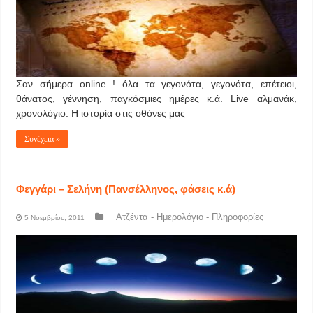
Σαν σήμερα online ! όλα τα γεγονότα, γεγονότα, επέτειοι,
θάνατος, γέννηση, παγκόσμιες ημέρες κ.ά. Live αλμανάκ,
χρονολόγιο. Η ιστορία στις οθόνες μας
Συνέχεια »
Φεγγάρι – Σελήνη (Πανσέλληνος, φάσεις κ.ά)
Ατζέντα - Ημερολόγιο - Πληροφορίες
5 Νοεμβρίου, 2011