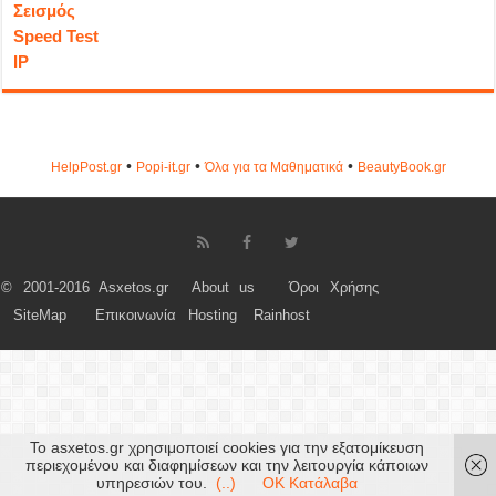
Σεισμός
Speed Test
IP
•
•
•
HelpPost.gr
Popi-it.gr
Όλα για τα Μαθηματικά
ΒeautyΒook.gr
© 2001-2016 Asxetos.gr
About us
Όροι Χρήσης
SiteMap
Επικοινωνία
Hosting
Rainhost
Το asxetos.gr χρησιμοποιεί cookies για την εξατομίκευση
περιεχομένου και διαφημίσεων και την λειτουργία κάποιων
υπηρεσιών του.
(..)
OK Κατάλαβα