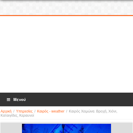
Μενού
Αρχική
/
Υπηρεσίες
/
Καιρός - weather
/
Καιρός Χειμώνα. Βροχή, Χιόνι,
Καταιγίδες, Κεραυνοί