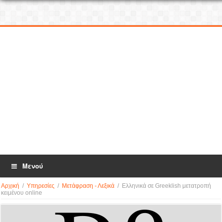
Μενού
Αρχική
/
Υπηρεσίες
/
Μετάφραση - Λεξικά
/
Ελληνικά σε Greeklish μετατροπή
κειμένου online