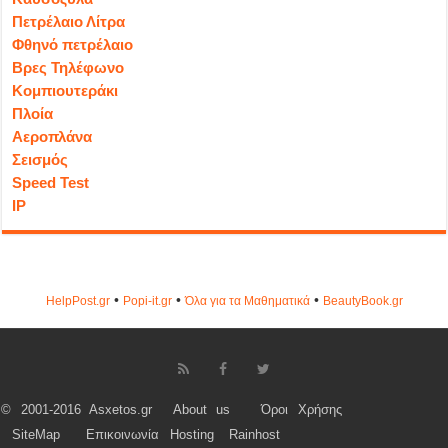
Πετρέλαιο Λίτρα
Φθηνό πετρέλαιο
Βρες Τηλέφωνο
Κομπιουτεράκι
Πλοία
Αεροπλάνα
Σεισμός
Speed Test
IP
•
•
•
HelpPost.gr
Popi-it.gr
Όλα για τα Μαθηματικά
ΒeautyΒook.gr
© 2001-2016 Asxetos.gr
About us
Όροι Χρήσης
SiteMap
Επικοινωνία
Hosting
Rainhost