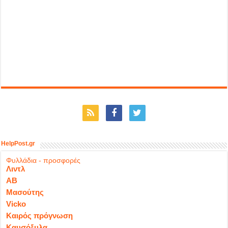
HelpPost.gr
Φυλλάδια - προσφορές
Λιντλ
ΑΒ
Μασούτης
Vicko
Καιρός πρόγνωση
Καυσόξυλα