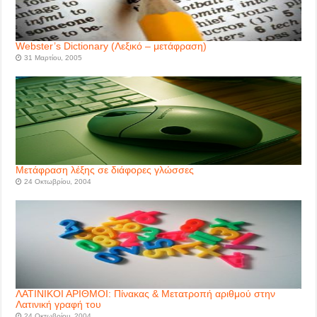
Webster’s Dictionary (Λεξικό – μετάφραση)
31 Μαρτίου, 2005
Μετάφραση λέξης σε διάφορες γλώσσες
24 Οκτωβρίου, 2004
ΛΑΤΙΝΙΚΟΙ ΑΡΙΘΜΟΙ: Πίνακας & Μετατροπή αριθμού στην
Λατινική γραφή του
24 Οκτωβρίου, 2004