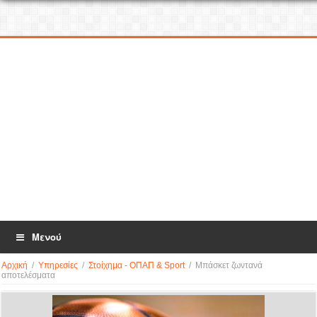
Μενού
Αρχική
/
Υπηρεσίες
/
Στοίχημα - ΟΠΑΠ & Sport
/
Μπάσκετ ζωντανά
αποτελέσματα