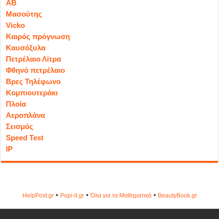
ΑΒ
Μασούτης
Vicko
Καιρός πρόγνωση
Καυσόξυλα
Πετρέλαιο Λίτρα
Φθηνό πετρέλαιο
Βρες Τηλέφωνο
Κομπιουτεράκι
Πλοία
Αεροπλάνα
Σεισμός
Speed Test
IP
•
•
•
HelpPost.gr
Popi-it.gr
Όλα για τα Μαθηματικά
ΒeautyΒook.gr