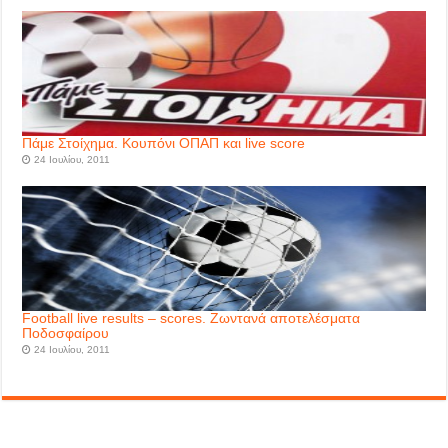
Πάμε Στοίχημα. Κουπόνι ΟΠΑΠ και live score
24 Ιουλίου, 2011
Football live results – scores. Ζωντανά αποτελέσματα
Ποδοσφαίρου
24 Ιουλίου, 2011