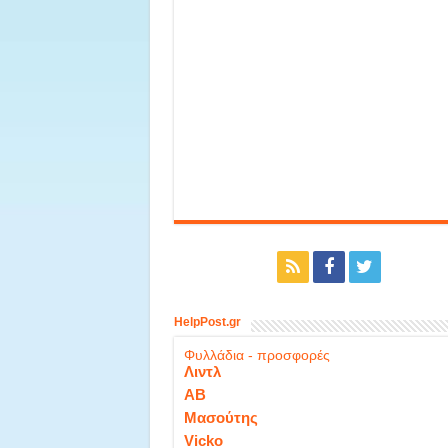
HelpPost.gr
Φυλλάδια - προσφορές
Λιντλ
ΑΒ
Μασούτης
Vicko