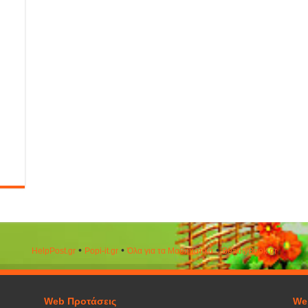
•
•
•
HelpPost.gr
Popi-it.gr
Όλα για τα Μαθηματικά
ΒeautyΒook.gr
Web Προτάσεις
We