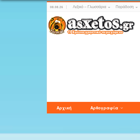
Λεξικό – Γλωσσάρια
Παράδοση
08.08.26
Αρχική
Αρθογραφία