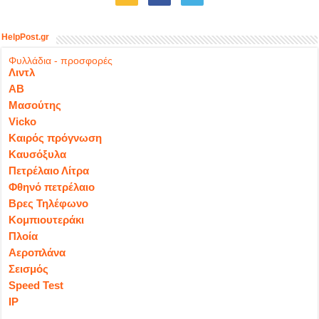
HelpPost.gr
Φυλλάδια - προσφορές
Λιντλ
ΑΒ
Μασούτης
Vicko
Καιρός πρόγνωση
Καυσόξυλα
Πετρέλαιο Λίτρα
Φθηνό πετρέλαιο
Βρες Τηλέφωνο
Κομπιουτεράκι
Πλοία
Αεροπλάνα
Σεισμός
Speed Test
IP