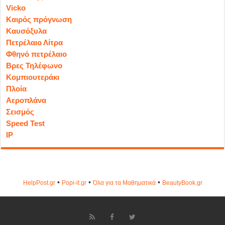
Vicko
Καιρός πρόγνωση
Καυσόξυλα
Πετρέλαιο Λίτρα
Φθηνό πετρέλαιο
Βρες Τηλέφωνο
Κομπιουτεράκι
Πλοία
Αεροπλάνα
Σεισμός
Speed Test
IP
•
•
•
HelpPost.gr
Popi-it.gr
Όλα για τα Μαθηματικά
ΒeautyΒook.gr