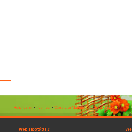
•
•
•
HelpPost.gr
Popi-it.gr
Όλα για τα Μαθηματικά
ΒeautyΒook.gr
Web Προτάσεις
We