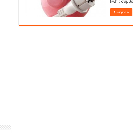
kwh ; συμβο
Συνέχεια »