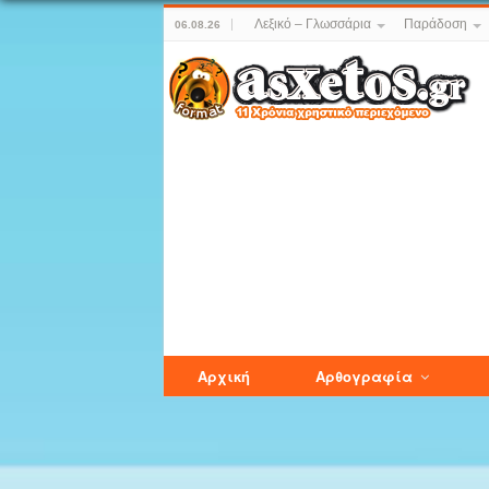
Λεξικό – Γλωσσάρια
Παράδοση
06.08.26
Αρχική
Αρθογραφία