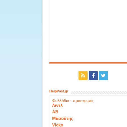
HelpPost.gr
Φυλλάδια - προσφορές
Λιντλ
ΑΒ
Μασούτης
Vicko