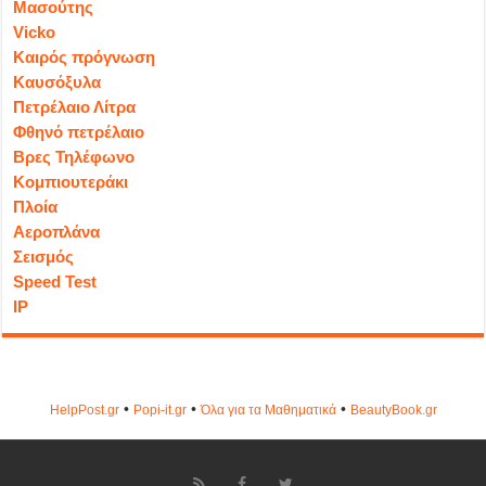
Μασούτης
Vicko
Καιρός πρόγνωση
Καυσόξυλα
Πετρέλαιο Λίτρα
Φθηνό πετρέλαιο
Βρες Τηλέφωνο
Κομπιουτεράκι
Πλοία
Αεροπλάνα
Σεισμός
Speed Test
IP
•
•
•
HelpPost.gr
Popi-it.gr
Όλα για τα Μαθηματικά
ΒeautyΒook.gr