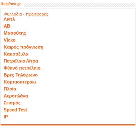
HelpPost.gr
Φυλλάδια - προσφορές
Λιντλ
ΑΒ
Μασούτης
Vicko
Καιρός πρόγνωση
Καυσόξυλα
Πετρέλαιο Λίτρα
Φθηνό πετρέλαιο
Βρες Τηλέφωνο
Κομπιουτεράκι
Πλοία
Αεροπλάνα
Σεισμός
Speed Test
IP