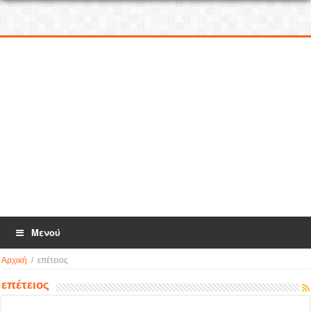
Μενού
Αρχική
/
επέτειος
επέτειος