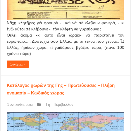
Νἄχῃ κλητῆρες γιὰ φρουρὰ - καὶ νὰ σὲ κλέβουν φανερά, - κι
ἐνῷ αὐτοὶ σὲ κλέβουνε - τὸν κλέφτη νὰ γυρεύουνε ;
Θέλει ἀκόμα -κι αὐτὸ εἶναι ὡραῖο- νὰ παριστάνει τὸν
εὐρωπαῖο..... Δυστυχία σου Ἑλλάς, μὲ τὰ τέκνα ποὺ γεννᾶς. Ὦ
Ελλάς, ἡρώων χώρα, τί γαϊδάρους βγάζεις τώρα; (πάνε 100
χρόνια τώρα)
Συνέχεια »
Κατάλογος χωρών της Γης – Πρωτεύουσες – Πλήρη
ονομασία – Κωδικός χώρας
Γη - Περιβάλλον
22 Ιουλίου, 2003