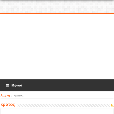
Μενού
Αρχική
/
κράτος
κράτος