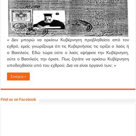
« Δεν μπορώ να ορκίσω Κυβέρνηση προβληθείσα από τον
εχθρό, εμείς γνωρίζουμε ότι τις Κυβερνήσεις τις ορίζει ο λαός ή
ο Βασιλεύς. Εδώ τώρα ούτε ο λαός εψήφισε την Κυβέρνηση,
ούτε ο Βασιλεύς την όρισε. Πως ζητάτε να ορκίσω Κυβέρνηση
υποδειχθείσα υπό του εχθρού; Δια να είναι όργανό των; »
Συνέχεια »
Find us on Facebook