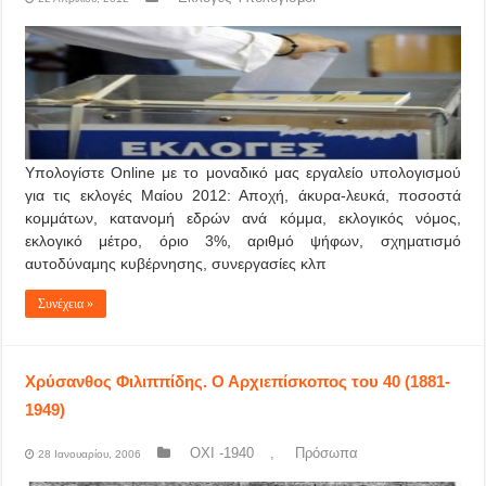
Υπολογίστε Online με το μοναδικό μας εργαλείο υπολογισμού
για τις εκλογές Μαίου 2012: Αποχή, άκυρα-λευκά, ποσοστά
κομμάτων, κατανομή εδρών ανά κόμμα, εκλογικός νόμος,
εκλογικό μέτρο, όριο 3%, αριθμό ψήφων, σχηματισμό
αυτοδύναμης κυβέρνησης, συνεργασίες κλπ
Συνέχεια »
Χρύσανθος Φιλιππίδης. Ο Αρχιεπίσκοπος του 40 (1881-
1949)
ΟΧΙ -1940
,
Πρόσωπα
28 Ιανουαρίου, 2006