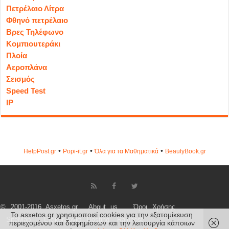
Πετρέλαιο Λίτρα
Φθηνό πετρέλαιο
Βρες Τηλέφωνο
Κομπιουτεράκι
Πλοία
Αεροπλάνα
Σεισμός
Speed Test
IP
•
•
•
HelpPost.gr
Popi-it.gr
Όλα για τα Μαθηματικά
ΒeautyΒook.gr
© 2001-2016 Asxetos.gr
About us
Όροι Χρήσης
Το asxetos.gr χρησιμοποιεί cookies για την εξατομίκευση
SiteMap
Επικοινωνία
Hosting
Rainhost
περιεχομένου και διαφημίσεων και την λειτουργία κάποιων