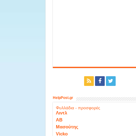
HelpPost.gr
Φυλλάδια - προσφορές
Λιντλ
ΑΒ
Μασούτης
Vicko