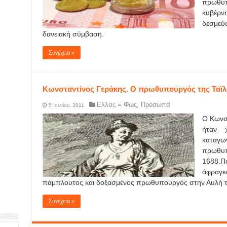
πρωθυπ
κυβέρ
δεσμε
δανειακή σύμβαση.
Συνέχεια »
Κωνσταντίνος Γεράκης. Ο πρωθυπουργός της Ταϊ
Ελλας = Φως
,
Πρόσωπα
5 Ιουνίου, 2011
Ο Κωνσ
ήταν χ
καταγω
πρωθυπ
1688.Πο
άφραγκ
πάμπλουτος και δοξασμένος πρωθυπουργός στην Αυλή το
Συνέχεια »