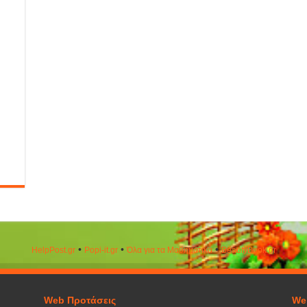
•
•
•
HelpPost.gr
Popi-it.gr
Όλα για τα Μαθηματικά
ΒeautyΒook.gr
Web Προτάσεις
We