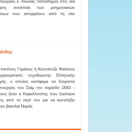
ουργός κ. Λουκάς Παπαδήμος στη νέα
νηση, συνεπεία των μνημονιακών
ύσεων που απορρέουν από τη νέα
λάνδης
ταντίνος Γεράκης ή Κοστάντζο Φαλκόνε
αρισματικός τυχοδιώκτης Ελληνικής
γής, ο οποίος κατάφερε να διοριστεί
ουργός του Σιάμ την περίοδο 1683 -
ιος ήταν ο Κεφαλλονίτης που ξεκίνησε
ος από το νησί του για να καταλήξει
υ βασιλιά Ναράι;