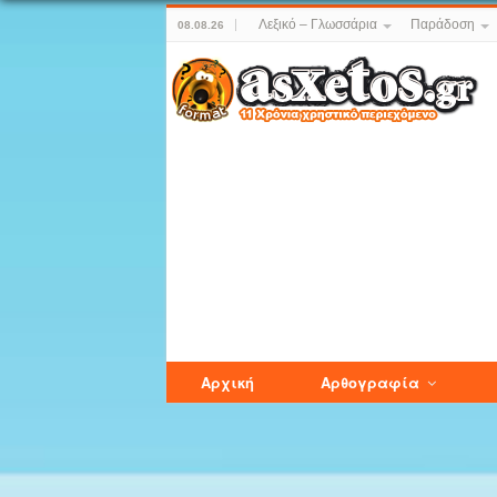
Λεξικό – Γλωσσάρια
Παράδοση
08.08.26
Αρχική
Αρθογραφία