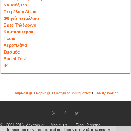
Καυσόξυλα
Πετρέλαιο Λίτρα
Φθηνό πετρέλαιο
Βρες Τηλέφωνο
Κομπιουτεράκι
Πλοία
Αεροπλάνα
Σεισμός
Speed Test
IP
•
•
•
HelpPost.gr
Popi-it.gr
Όλα για τα Μαθηματικά
ΒeautyΒook.gr
© 2001-2016 Asxetos.gr
About us
Όροι Χρήσης
Το asxetos.gr χρησιμοποιεί cookies για την εξατομίκευση