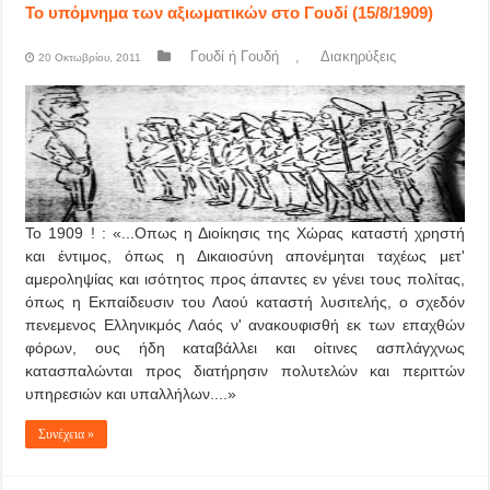
Το υπόμνημα των αξιωματικών στο Γουδί (15/8/1909)
Γουδί ή Γουδή
,
Διακηρύξεις
20 Οκτωβρίου, 2011
Το 1909 ! : «...Oπως η Διοίκησις της Χώρας καταστή χρηστή
και έντιμος, όπως η Δικαιοσύνη απονέμηται ταχέως μετ'
αμεροληψίας και ισότητος προς άπαντες εν γένει τους πολίτας,
όπως η Εκπαίδευσιν του Λαού καταστή λυσιτελής, ο σχεδόν
πενεμενος Ελληνικμός Λαός ν' ανακουφισθή εκ των επαχθών
φόρων, ους ήδη καταβάλλει και οίτινες ασπλάγχνως
κατασπαλώνται προς διατήρησιν πολυτελών και περιττών
υπηρεσιών και υπαλλήλων....»
Συνέχεια »