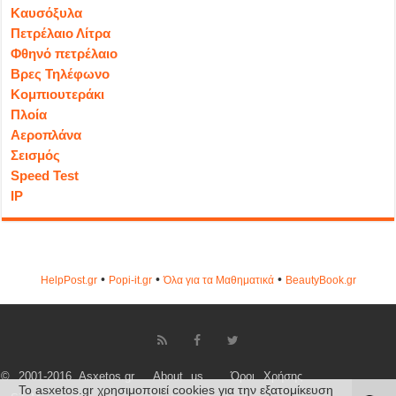
Καυσόξυλα
Πετρέλαιο Λίτρα
Φθηνό πετρέλαιο
Βρες Τηλέφωνο
Κομπιουτεράκι
Πλοία
Αεροπλάνα
Σεισμός
Speed Test
IP
•
•
•
HelpPost.gr
Popi-it.gr
Όλα για τα Μαθηματικά
ΒeautyΒook.gr
© 2001-2016 Asxetos.gr
About us
Όροι Χρήσης
Το asxetos.gr χρησιμοποιεί cookies για την εξατομίκευση