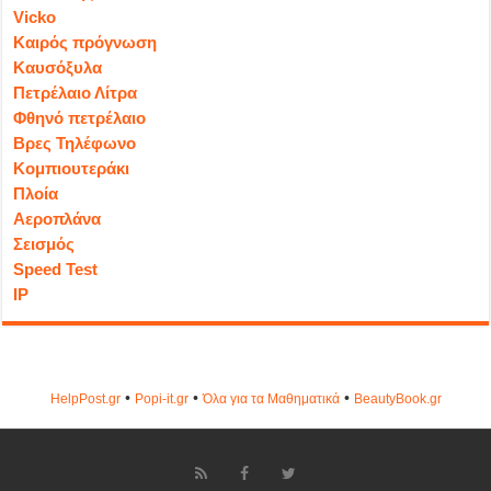
Vicko
Καιρός πρόγνωση
Καυσόξυλα
Πετρέλαιο Λίτρα
Φθηνό πετρέλαιο
Βρες Τηλέφωνο
Κομπιουτεράκι
Πλοία
Αεροπλάνα
Σεισμός
Speed Test
IP
•
•
•
HelpPost.gr
Popi-it.gr
Όλα για τα Μαθηματικά
ΒeautyΒook.gr