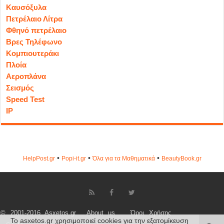
Καυσόξυλα
Πετρέλαιο Λίτρα
Φθηνό πετρέλαιο
Βρες Τηλέφωνο
Κομπιουτεράκι
Πλοία
Αεροπλάνα
Σεισμός
Speed Test
IP
•
•
•
HelpPost.gr
Popi-it.gr
Όλα για τα Μαθηματικά
ΒeautyΒook.gr
© 2001-2016 Asxetos.gr
About us
Όροι Χρήσης
Το asxetos.gr χρησιμοποιεί cookies για την εξατομίκευση