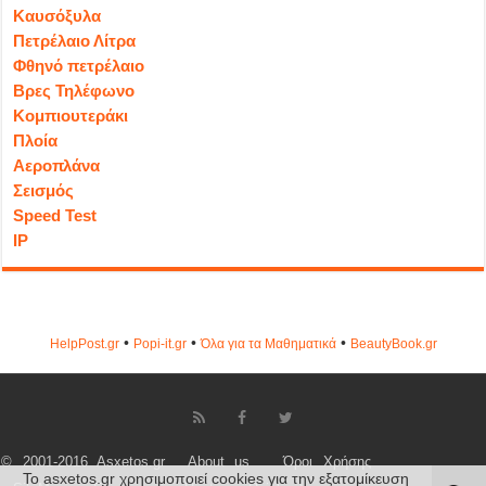
Καυσόξυλα
Πετρέλαιο Λίτρα
Φθηνό πετρέλαιο
Βρες Τηλέφωνο
Κομπιουτεράκι
Πλοία
Αεροπλάνα
Σεισμός
Speed Test
IP
•
•
•
HelpPost.gr
Popi-it.gr
Όλα για τα Μαθηματικά
ΒeautyΒook.gr
© 2001-2016 Asxetos.gr
About us
Όροι Χρήσης
Το asxetos.gr χρησιμοποιεί cookies για την εξατομίκευση