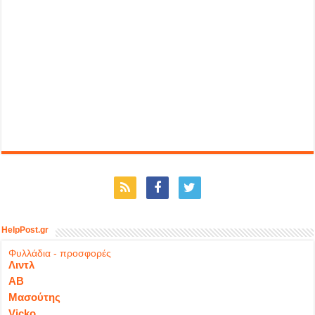
HelpPost.gr
Φυλλάδια - προσφορές
Λιντλ
ΑΒ
Μασούτης
Vicko