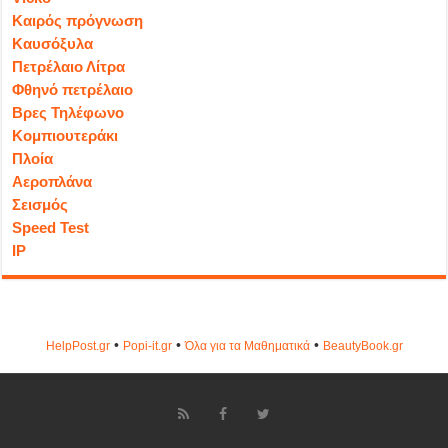
Καιρός πρόγνωση
Καυσόξυλα
Πετρέλαιο Λίτρα
Φθηνό πετρέλαιο
Βρες Τηλέφωνο
Κομπιουτεράκι
Πλοία
Αεροπλάνα
Σεισμός
Speed Test
IP
•
•
•
HelpPost.gr
Popi-it.gr
Όλα για τα Μαθηματικά
ΒeautyΒook.gr