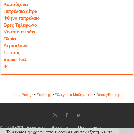
Καυσόξυλα
Πετρέλαιο Λίτρα
Φθηνό πετρέλαιο
Βρες Τηλέφωνο
Κομπιουτεράκι
Πλοία
Αεροπλάνα
Σεισμός
Speed Test
IP
•
•
•
HelpPost.gr
Popi-it.gr
Όλα για τα Μαθηματικά
ΒeautyΒook.gr
© 2001-2016 Asxetos.gr
About us
Όροι Χρήσης
Το asxetos.gr χρησιμοποιεί cookies για την εξατομίκευση