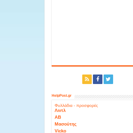
HelpPost.gr
Φυλλάδια - προσφορές
Λιντλ
ΑΒ
Μασούτης
Vicko