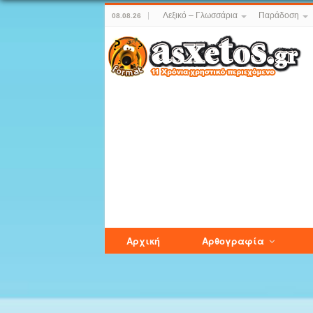
Λεξικό – Γλωσσάρια
Παράδοση
08.08.26
Αρχική
Αρθογραφία