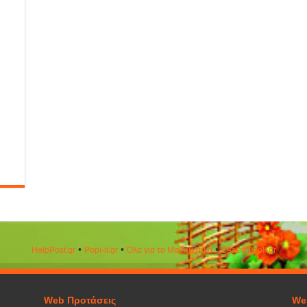
•
•
•
HelpPost.gr
Popi-it.gr
Όλα για τα Μαθηματικά
ΒeautyΒook.gr
Web Προτάσεις
We