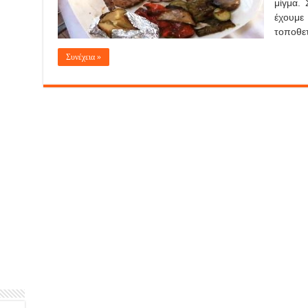
μίγμα.
έχουμ
τοποθετ
Συνέχεια »