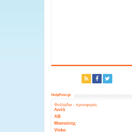
HelpPost.gr
Φυλλάδια - προσφορές
Λιντλ
ΑΒ
Μασούτης
Vicko