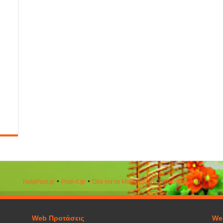
•
•
•
HelpPost.gr
Popi-it.gr
Όλα για τα Μαθηματικά
ΒeautyΒook.gr
Web Προτάσεις
We