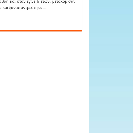
βάη και όταν έγινε 6 ετών, μετακόμισαν
 και ξαναπαντρεύτηκε ....