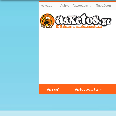
Λεξικό – Γλωσσάρια
Παράδοση
08.08.26
Αρχική
Αρθογραφία