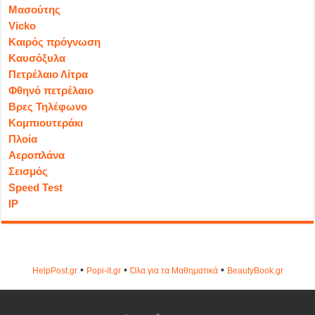
Μασούτης
Vicko
Καιρός πρόγνωση
Καυσόξυλα
Πετρέλαιο Λίτρα
Φθηνό πετρέλαιο
Βρες Τηλέφωνο
Κομπιουτεράκι
Πλοία
Αεροπλάνα
Σεισμός
Speed Test
IP
•
•
•
HelpPost.gr
Popi-it.gr
Όλα για τα Μαθηματικά
ΒeautyΒook.gr