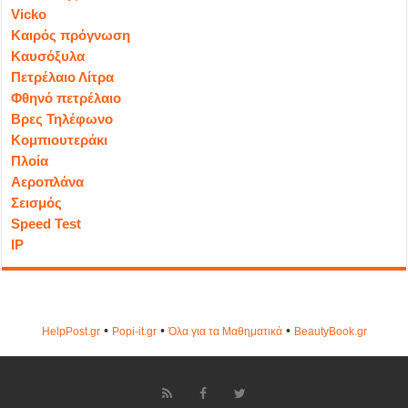
Vicko
Καιρός πρόγνωση
Καυσόξυλα
Πετρέλαιο Λίτρα
Φθηνό πετρέλαιο
Βρες Τηλέφωνο
Κομπιουτεράκι
Πλοία
Αεροπλάνα
Σεισμός
Speed Test
IP
•
•
•
HelpPost.gr
Popi-it.gr
Όλα για τα Μαθηματικά
ΒeautyΒook.gr