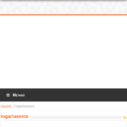
Μενού
Αρχική
/
logariasmos
logariasmos