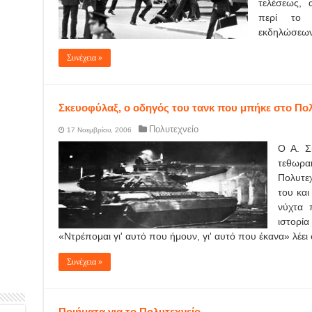
τελέσεως, 
περί το 
εκδηλώσεων 
Συνέχεια »
Σκευοφύλαξ, ο οδηγός του τανκ που μπήκε στο Πο
Πολυτεχνείο
17 Νοεμβρίου, 2006
Ο A. Σ
τεθωρα
Πολυτε
του κα
νύχτα 
ιστορία
«Ντρέπομαι γι' αυτό που ήμουν, γι' αυτό που έκανα» λέε
Συνέχεια »
Ποιήματα για το Πολυτεχνείο