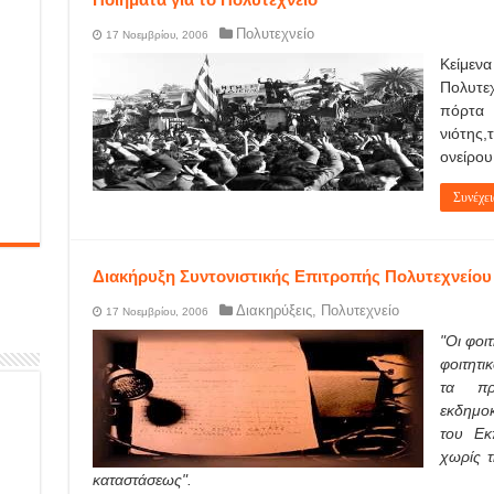
Πολυτεχνείο
17 Νοεμβρίου, 2006
Κείμεν
Πολυτε
πόρτα 
νιότης
ονείρου
Συνέχει
Διακήρυξη Συντονιστικής Επιτροπής Πολυτεχνείου (
Διακηρύξεις
,
Πολυτεχνείο
17 Νοεμβρίου, 2006
"Οι φοιτ
φοιτητι
τα πρ
εκδημοκ
του Εκ
χωρίς τ
καταστάσεως".