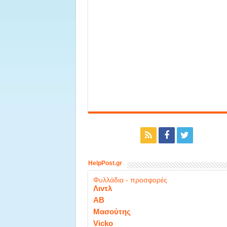
HelpPost.gr
Φυλλάδια - προσφορές
Λιντλ
ΑΒ
Μασούτης
Vicko