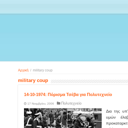
Αρχική
/
military coup
military coup
14-10-1974: Πόρισμα Τσέβα για Πολυτεχνείο
Πολυτεχνείο
17 Νοεμβρίου, 2006
Δια της υπ
υμών έλα
προκαταρκτ