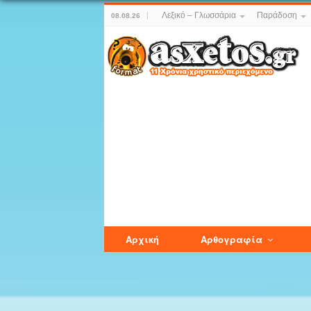
Λεξικό – Γλωσσάρια
Παράδοση
08.08.26
Αρχική
Αρθογραφία