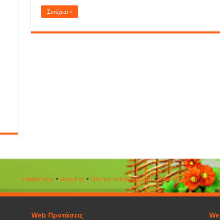
Συνέχεια »
•
•
•
HelpPost.gr
Popi-it.gr
Όλα για τα Μαθηματικά
ΒeautyΒook.gr
Web Προτάσεις
We