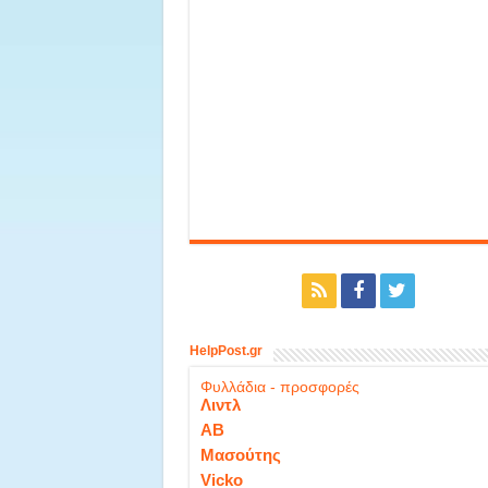
HelpPost.gr
Φυλλάδια - προσφορές
Λιντλ
ΑΒ
Μασούτης
Vicko