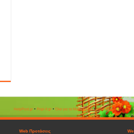
•
•
•
HelpPost.gr
Popi-it.gr
Όλα για τα Μαθηματικά
ΒeautyΒook.gr
Web Προτάσεις
We