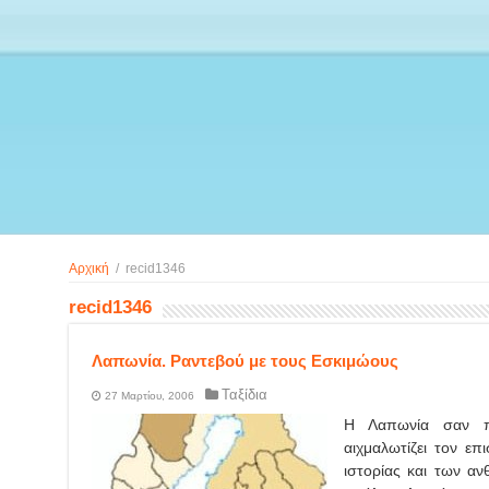
Αρχική
/
recid1346
recid1346
Λαπωνία. Ραντεβού με τους Εσκιμώους
Ταξίδια
27 Μαρτίου, 2006
Η Λαπωνία σαν πρ
αιχμαλωτίζει τον επ
ιστορίας και των α