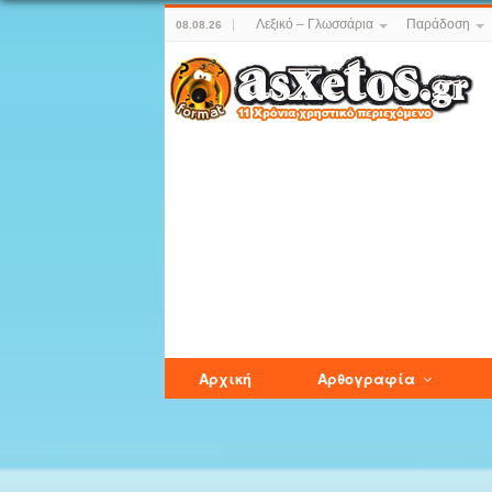
Λεξικό – Γλωσσάρια
Παράδοση
08.08.26
Αρχική
Αρθογραφία