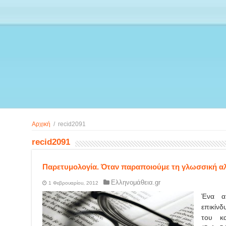
Αρχική
/
recid2091
recid2091
Παρετυμολογία. Όταν παραποιούμε τη γλωσσική αλ
Ελληνομάθεια.gr
1 Φεβρουαρίου, 2012
Ένα α
επικίνδ
του κα