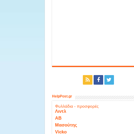
HelpPost.gr
Φυλλάδια - προσφορές
Λιντλ
ΑΒ
Μασούτης
Vicko