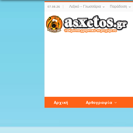
Λεξικό – Γλωσσάρια
Παράδοση
07.08.26
Αρχική
Αρθογραφία