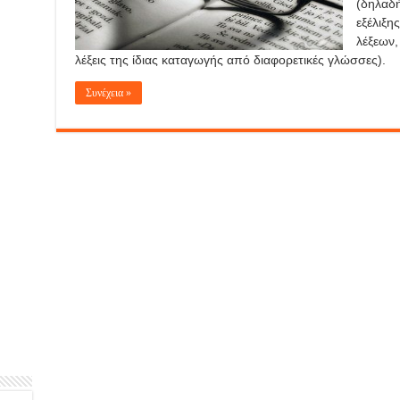
(δηλαδή
εξέλιξ
λέξεων
λέξεις της ίδιας καταγωγής από διαφορετικές γλώσσες).
Συνέχεια »