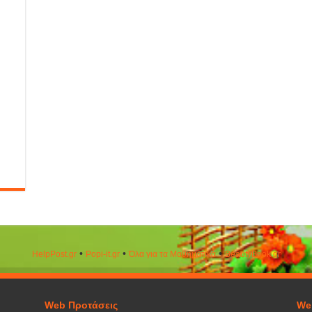
•
•
•
HelpPost.gr
Popi-it.gr
Όλα για τα Μαθηματικά
ΒeautyΒook.gr
Web Προτάσεις
We