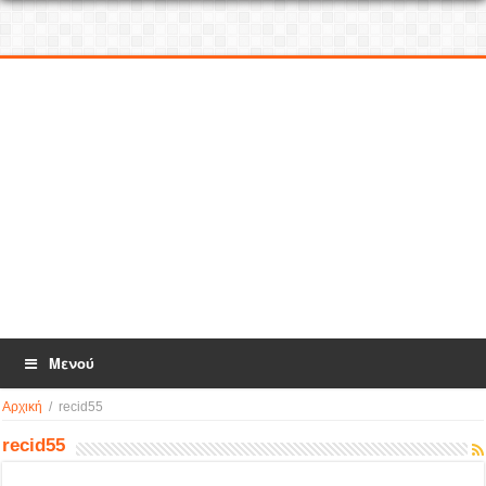
Μενού
Αρχική
/
recid55
recid55