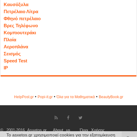
Καυσόξυλα
Πετρέλαιο Λίτρα
Φθηνό πετρέλαιο
Βρες Τηλέφωνο
Κομπιουτεράκι
Πλοία
Αεροπλάνα
Σεισμός
Speed Test
IP
•
•
•
HelpPost.gr
Popi-it.gr
Όλα για τα Μαθηματικά
ΒeautyΒook.gr
© 2001-2016 Asxetos.gr
About us
Όροι Χρήσης
Το asxetos.gr χρησιμοποιεί cookies για την εξατομίκευση