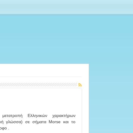
 μετατροπή Ελληνικών χαρακτήρων
ική γλώσσα) σε σήματα Morse και το
οφο .