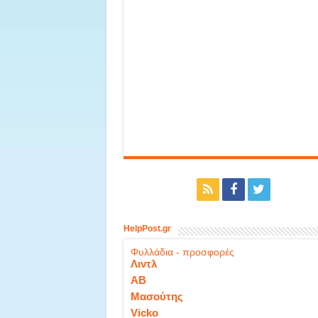
HelpPost.gr
Φυλλάδια - προσφορές
Λιντλ
ΑΒ
Μασούτης
Vicko