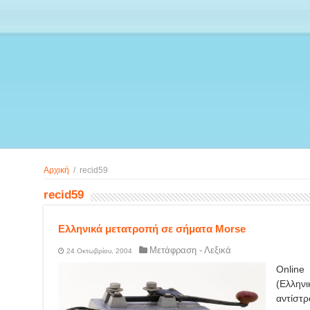
Αρχική
/
recid59
recid59
Ελληνικά μετατροπή σε σήματα Morse
Μετάφραση - Λεξικά
24 Οκτωβρίου, 2004
Online
(Ελλην
αντίστρ