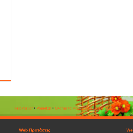
•
•
•
HelpPost.gr
Popi-it.gr
Όλα για τα Μαθηματικά
ΒeautyΒook.gr
Web Προτάσεις
We