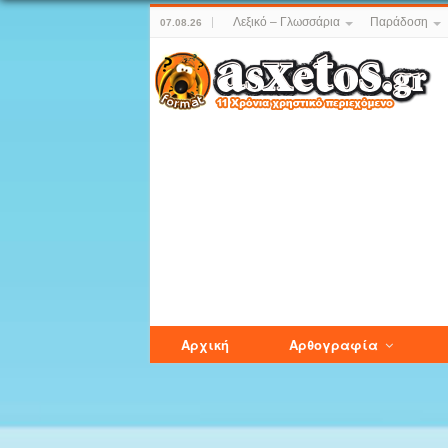
Λεξικό – Γλωσσάρια
Παράδοση
07.08.26
Αρχική
Αρθογραφία