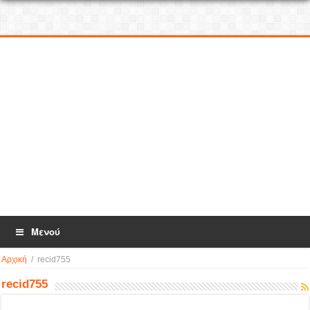
Μενού
Αρχική
/
recid755
recid755