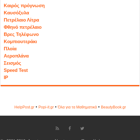
Καιρός πρόγνωση
Καυσόξυλα
Πετρέλαιο Λίτρα
Φθηνό πετρέλαιο
Βρες Τηλέφωνο
Κομπιουτεράκι
Πλοία
Αεροπλάνα
Σεισμός
Speed Test
IP
•
•
•
HelpPost.gr
Popi-it.gr
Όλα για τα Μαθηματικά
ΒeautyΒook.gr