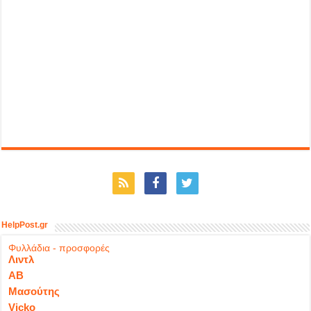
HelpPost.gr
Φυλλάδια - προσφορές
Λιντλ
ΑΒ
Μασούτης
Vicko