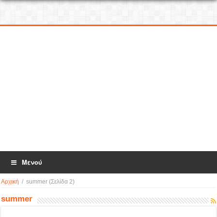
Μενού
Αρχική
/
summer
(Σελίδα 2)
summer