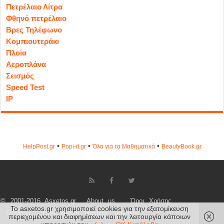
Πετρέλαιο Λίτρα
Φθηνό πετρέλαιο
Βρες Τηλέφωνο
Κομπιουτεράκι
Πλοία
Αεροπλάνα
Σεισμός
Speed Test
IP
•
•
•
HelpPost.gr
Popi-it.gr
Όλα για τα Μαθηματικά
ΒeautyΒook.gr
© 2001-2016 Asxetos.gr
About us
Όροι Χρήσης
Το asxetos.gr χρησιμοποιεί cookies για την εξατομίκευση
SiteMap
Επικοινωνία
Hosting
Rainhost
περιεχομένου και διαφημίσεων και την λειτουργία κάποιων