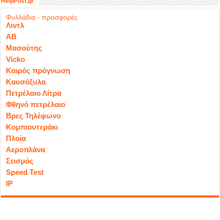
HelpPost.gr
Φυλλάδια - προσφορές
Λιντλ
ΑΒ
Μασούτης
Vicko
Καιρός πρόγνωση
Καυσόξυλα
Πετρέλαιο Λίτρα
Φθηνό πετρέλαιο
Βρες Τηλέφωνο
Κομπιουτεράκι
Πλοία
Αεροπλάνα
Σεισμός
Speed Test
IP