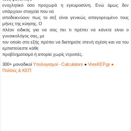
ενοχλητικό όσο προχωρά η εγκυμοσύνη. Ενώ όμως δεν
υπάρχουν στοιχεία που να
αποδεικνύουν πως το σεξ είναι γενικώς απαγορευμένο τους
μήνες της κύησης. Ο
πλέον ειδικός για να σας πει τι πρέπει να κάνετε είναι ο
γυναικολόγος σας, με
τον οποίο στο εξής πρέπει να διατηρείτε στενή σχέση και να του
εμπιστεύεστε κάθε
προβληματισμό ή απορία χωρίς ντροπές.
300+ μοναδικοί
Υπολογισμοί - Calculators
●
VresKEP.gr ●
Πολίτες & ΚΕΠ