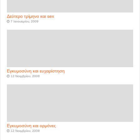
Δεύτερο τρίμηνο και sex
7 Ιανουαρίου, 2009
Εγκυμοσύνη και ευχαρίστηση
12 Νοεμβρίου, 2008
Εγκυμοσύνη και ορμόνες
12 Νοεμβρίου, 2008