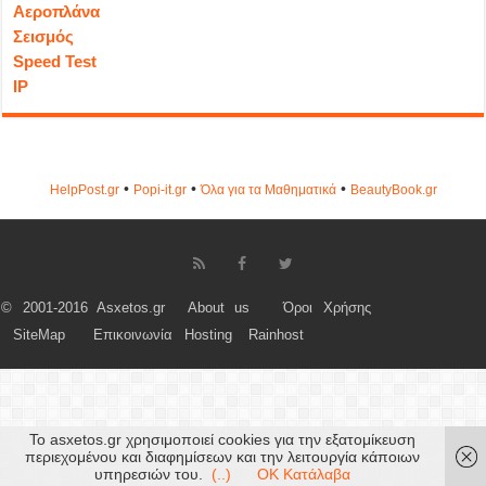
Αεροπλάνα
Σεισμός
Speed Test
IP
•
•
•
HelpPost.gr
Popi-it.gr
Όλα για τα Μαθηματικά
ΒeautyΒook.gr
© 2001-2016 Asxetos.gr
About us
Όροι Χρήσης
SiteMap
Επικοινωνία
Hosting
Rainhost
Το asxetos.gr χρησιμοποιεί cookies για την εξατομίκευση
περιεχομένου και διαφημίσεων και την λειτουργία κάποιων
υπηρεσιών του.
(..)
OK Κατάλαβα