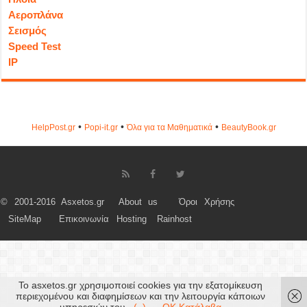
Αεροπλάνα
Σεισμός
Speed Test
IP
•
•
•
HelpPost.gr
Popi-it.gr
Όλα για τα Μαθηματικά
ΒeautyΒook.gr
© 2001-2016 Asxetos.gr
About us
Όροι Χρήσης
SiteMap
Επικοινωνία
Hosting
Rainhost
Το asxetos.gr χρησιμοποιεί cookies για την εξατομίκευση
περιεχομένου και διαφημίσεων και την λειτουργία κάποιων